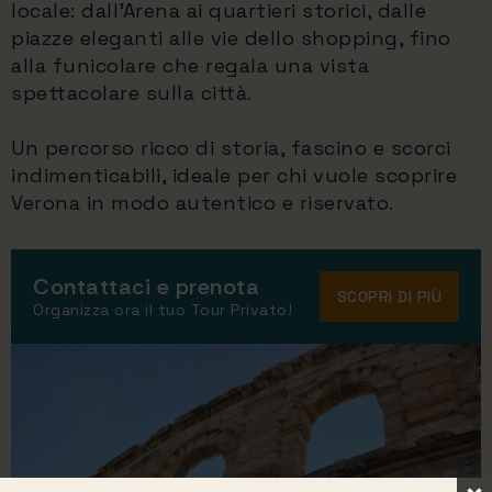
locale: dall’Arena ai quartieri storici, dalle
piazze eleganti alle vie dello shopping, fino
alla funicolare che regala una vista
spettacolare sulla città.
Un percorso ricco di storia, fascino e scorci
indimenticabili, ideale per chi vuole scoprire
Verona in modo autentico e riservato.
Contattaci e prenota
SCOPRI DI PIÙ
Organizza ora il tuo Tour Privato!