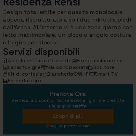
Residenza Rensi
Design total white per questo monolocale
appena ristrutturato a soli due minuti a piedi
dall'Arena. All'interno vi è una zona giorno con
letto matrimoniale, un piccolo angolo cottura
e bagno con doccia.
Servizi disponibili
Angolo cottura attrezzato
Forno a microonde
Lavastoviglie
Aria condizionata
Bollitore
Kit di cortesia
Biancheria
Wi-Fi
Smart TV
Ferro da stiro
Prenota Ora
Verifica la disponibilità, seleziona i giorni e prenota
alla miglior tariffa.
Scopri di più
Miglior prezzo online