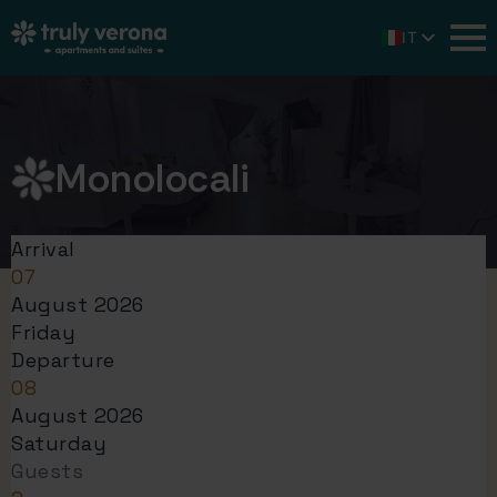
IT
EN
DE
Monolocali