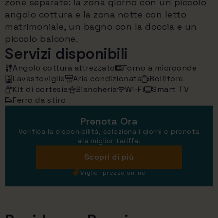
zone separate: la zona giorno con un piccolo
angolo cottura e la zona notte con letto
matrimoniale, un bagno con la doccia e un
piccolo balcone.
Servizi disponibili
Angolo cottura attrezzato
Forno a microonde
Lavastoviglie
Aria condizionata
Bollitore
Kit di cortesia
Biancheria
Wi-Fi
Smart TV
Ferro da stiro
Prenota Ora
Verifica la disponibilità, seleziona i giorni e prenota
alla miglior tariffa.
Scopri di più
Miglior prezzo online