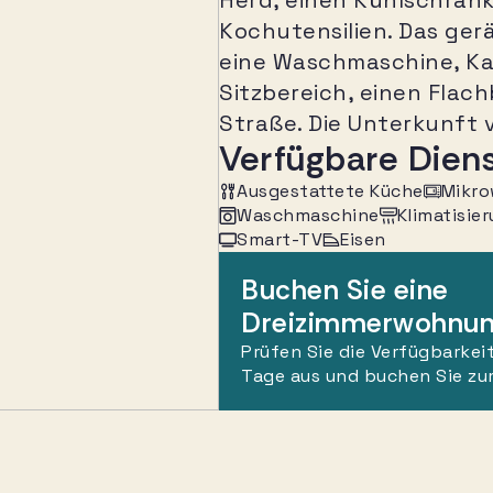
Herd, einen Kühlschrank
Kochutensilien. Das ge
eine Waschmaschine, Ka
Sitzbereich, einen Flach
Straße. Die Unterkunft 
Verfügbare Dien
Ausgestattete Küche
Mikro
Waschmaschine
Klimatisie
Smart-TV
Eisen
Buchen Sie eine
Dreizimmerwohnu
Prüfen Sie die Verfügbarkeit
Tage aus und buchen Sie zu