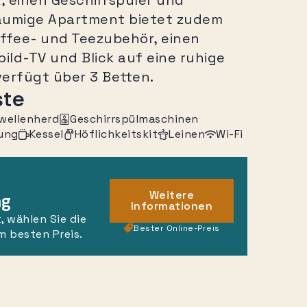
, einen Geschirrspüler und
räumige Apartment bietet zudem
ffee- und Teezubehör, einen
bild-TV und Blick auf eine ruhige
verfügt über 3 Betten.
ste
wellenherd
Geschirrspülmaschinen
rung
Kessel
Höflichkeitskit
Leinen
Wi-Fi
Weitere
ng
Informationen
, wählen Sie die
Bester Online-Preis
m besten Preis.