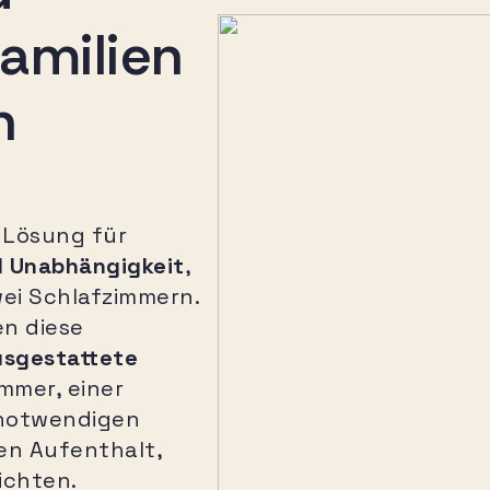
Familien
n
e Lösung für
d Unabhängigkeit
,
ei Schlafzimmern.
en diese
usgestattete
mmer, einer
 notwendigen
en Aufenthalt,
ichten.