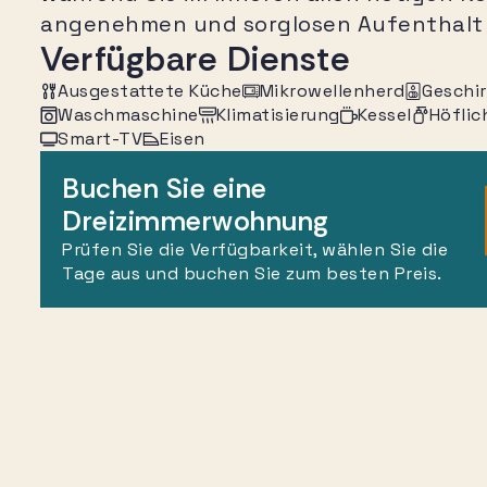
angenehmen und sorglosen Aufenthalt 
Verfügbare Dienste
Ausgestattete Küche
Mikrowellenherd
Geschi
Waschmaschine
Klimatisierung
Kessel
Höflic
Smart-TV
Eisen
Buchen Sie eine
Dreizimmerwohnung
Prüfen Sie die Verfügbarkeit, wählen Sie die
Tage aus und buchen Sie zum besten Preis.